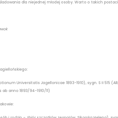
adowania dla niejednej młodej osoby. Warto o takich postac
awok
giellońskiego:
motionum Universitatis Jagellonicae 1893-1910), sygn.
S II 515 (A
s ab anno 1893/94-1910/11)
akowie:
sób i rodzin – zbiór szczątków zespołów, Sikorska Helena), sy