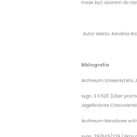
może być wzorem do naśl
Autor tekstu: Karolina W
Bibliografia
Archiwum Uniwersytetu Ja
sygn.
S II 520 (Liber pro
Jagellonicae Cracoviensi
Archiwum Narodowe w Kr
sygn. 29/645/229 (Akta o