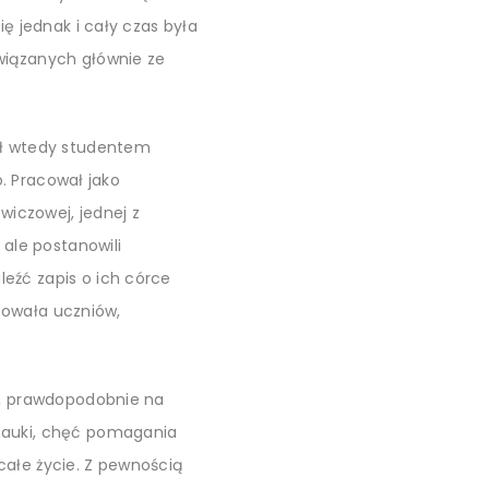
ę jednak i cały czas była
wiązanych głównie ze
był wtedy studentem
o. Pracował jako
wiczowej, jednej z
 ale postanowili
eźć zapis o ich córce
ktowała uczniów,
r., prawdopodobnie na
 nauki, chęć pomagania
całe życie. Z pewnością