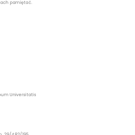
iach pamiętać.
lbum Universitatis
gn. 29/482/195