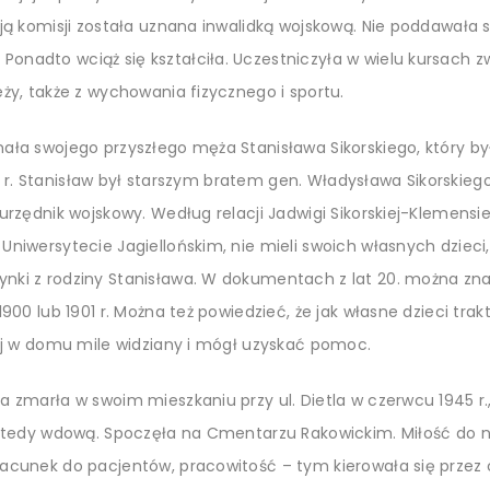
ją komisji została uznana inwalidką wojskową. Nie poddawała si
nadto wciąż się kształciła. Uczestniczyła w wielu kursach z
eży, także z wychowania fizycznego i sportu.
nała swojego przyszłego męża Stanisława Sikorskiego, który 
1902 r. Stanisław był starszym bratem gen. Władysława Sikorskieg
urzędnik wojskowy. Według relacji Jadwigi Sikorskiej-Klemensie
niwersytecie Jagiellońskim, nie mieli swoich własnych dzieci,
ki z rodziny Stanisława. W dokumentach z lat 20. można znal
1900 lub 1901 r. Można też powiedzieć, że jak własne dzieci tra
iej w domu mile widziany i mógł uzyskać pomoc.
a zmarła w swoim mieszkaniu przy ul. Dietla w czerwcu 1945 
ż wtedy wdową. Spoczęła na Cmentarzu Rakowickim. Miłość do
acunek do pacjentów, pracowitość – tym kierowała się przez 