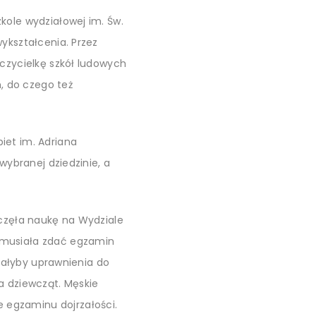
kole wydziałowej im. Św.
ykształcenia. Przez
uczycielkę szkół ludowych
, do czego też
iet im. Adriana
wybranej dziedzinie, a
aczęła naukę na Wydziale
 musiała zdać egzamin
adałyby uprawnienia do
a dziewcząt. Męskie
 egzaminu dojrzałości.