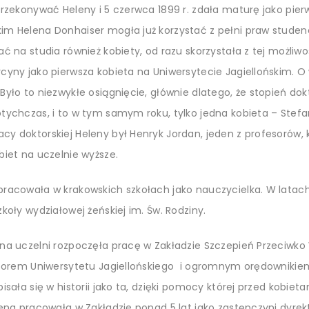
rzekonywać Heleny i 5 czerwca 1899 r. zdała maturę jako pierw
m Helena Donhaiser mogła już korzystać z pełni praw studenc
ć na studia również kobiety, od razu skorzystała z tej możliwośc
cyny jako pierwsza kobieta na Uniwersytecie Jagiellońskim. 
Było to niezwykłe osiągnięcie, głównie dlatego, że stopień d
tychczas, i to w tym samym roku, tylko jedna kobieta – Stef
y doktorskiej Heleny był Henryk Jordan, jeden z profesorów, 
biet na uczelnie wyższe.
racowała w krakowskich szkołach jako nauczycielka. W latach
koły wydziałowej żeńskiej im. Św. Rodziny.
 na uczelni rozpoczęła pracę w Zakładzie Szczepień Przeciwk
esorem Uniwersytetu Jagiellońskiego i ogromnym orędownikiem
isała się w historii jako ta, dzięki pomocy której przed kobieta
lena pracowała w Zakładzie ponad 5 lat jako zastępczyni dyrek