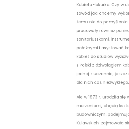
Kobieta-lekarka. Czy w d
zawód jaki chcemy wykony
temu nie do pomyślenia 
pracowały również panie
sanitariuszkami, instrum
położnymi i asystować k
kobiet do studiów wyższy
z Polski z dziwolągiem ko
jednej z uczennic, jeszcz
dla nich coś niezwykłego
Ale w 1873 r. urodziła si
marzeniami, chęcią kszta
budowniczym, podejmując
Kulawskich, zajmo