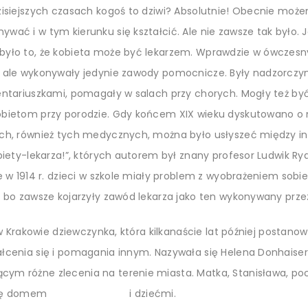
zisiejszych czasach kogoś to dziwi? Absolutnie! Obecnie moż
wać i w tym kierunku się kształcić. Ale nie zawsze tak było. 
było to, że kobieta może być lekarzem. Wprawdzie w ówczesn
, ale wykonywały jedynie zawody pomocnicze. Były nadzorczy
entariuszkami, pomagały w salach przy chorych. Mogły też być
obietom przy porodzie. Gdy końcem XIX wieku dyskutowano o 
ch, również tych medycznych, można było usłyszeć między inn
biety-lekarza!”, których autorem był znany profesor Ludwik Ryd
e w 1914 r. dzieci w szkole miały problem z wyobrażeniem sobie 
, bo zawsze kojarzyły zawód lekarza jako ten wykonywany prz
ę w Krakowie dziewczynka, która kilkanaście lat później postano
łcenia się i pomagania innym. Nazywała się Helena Donhaiser. 
ym różne zlecenia na terenie miasta. Matka, Stanisława, po
wała się domem i dziećmi.