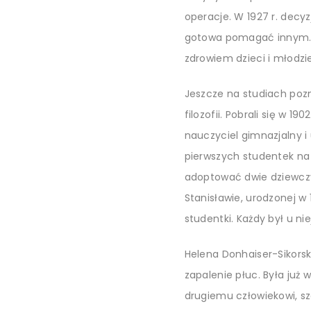
operacje. W 1927 r. decyz
gotowa pomagać innym. Po
zdrowiem dzieci i młodzi
Jeszcze na studiach poz
filozofii. Pobrali się w 
nauczyciel gimnazjalny i 
pierwszych studentek na U
adoptować dwie dziewczyn
Stanisławie, urodzonej w 
studentki. Każdy był u n
Helena Donhaiser-Sikorsk
zapalenie płuc. Była ju
drugiemu człowiekowi, sz