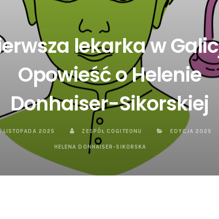
ierwsza lekarka w Galicj
Opowieść o Helenie
Donhaiser-Sikorskiej
8 LISTOPADA 2025
ZESPÓŁ COGITEONU
EDYCJA 2025
HELENA DONHAISER-SIKORSKA