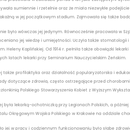
ywała sumiennie i rzetelnie oraz że miała niezwykłe podejści
akaźną w jej początkowym stadium. Zajmowała się także bada
 nie było wówczas jej jedynym. Równocześnie pracowała w Szpi
ceniano jej wiedzę i umiejętności.
Uczyła także stomatologii i
m. Heleny Kaplińskiej.
Od 1914 r. pełniła także obowiązki lekarki
szych latach lekarki przy Seminarium Nauczycielskim Żeńskim.
j także profilaktyka oraz działalność popularyzatorska i eduk
łady dotyczące zdrowia, często ostrzegające przed chorobami
 członkinią Polskiego Stowarzyszenia Kobiet z Wyższym Wykszt
j była lekarką-ochotniczką przy Legionach Polskich, a później
talu Okręgowym Wojska Polskiego w Krakowie na oddziale ch
 jej w pracy i codziennym funkcjonowaniu było słabe zdrowie.