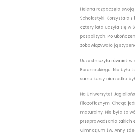
Helena rozpoczęła swoją 
Scholastyki. Korzystała 
cztery lata uczyła się w
pospolitych. Po ukończe
zobowiązywało ją stypen
Uczestniczyła również w 
Baranieckiego. Nie była t
same kursy nierzadko by
Na Uniwersytet Jagielloń
Filozoficznym. Chcąc je
maturalny. Nie było to wó
przeprowadzania takich e
Gimnazjum św. Anny zdec