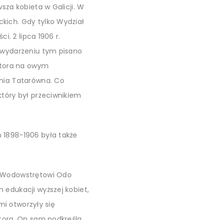
sza kobieta w Galicji. W
kich. Gdy tylko Wydział
i. 2 lipca 1906 r.
O wydarzeniu tym pisano
oktora na owym
ania Tatarówna. Co
który był przeciwnikiem
 1898-1906 była także
o Wodowstrętowi Odo
 edukacji wyższej kobiet,
mi otworzyły się
tora. On sam podkreśla,