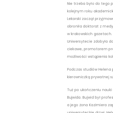
Nie trzeba było do tego p
kolejnym roku akademicki
Lekarski zaczął przyjmowa
obroniła doktorat z medy
w krakowskich gazetach. 
Uniwersytecie zdobyła do
ciekawe, promotorem prac
możliwości wstąpienia ko
Podczas studiów Helena p
kierowniczką prywatnej sz
Tuż po ukończeniu nauki
Bujwida. Bujwid był prof
a jego żona Kazimiera zap
uniwersyteckie drzwi. He