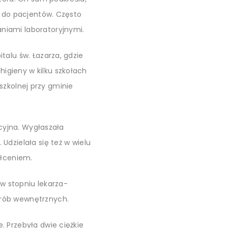
e do pacjentów. Często
niami laboratoryjnymi.
talu św. Łazarza, gdzie
 higieny w kilku szkołach
 szkolnej przy gminie
acyjna. Wygłaszała
.
Udzielała się też w wielu
ałceniem.
 w stopniu lekarza-
orób wewnętrznych.
 Przebyła dwie ciężkie