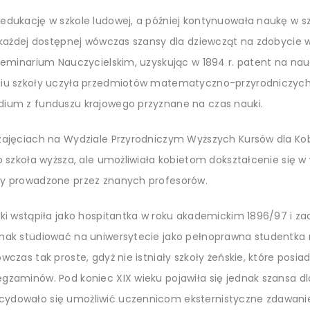
edukację w szkole ludowej, a później kontynuowała naukę w sz
z każdej dostępnej wówczas szansy dla dziewcząt na zdobycie w
 Seminarium Nauczycielskim, uzyskując w 1894 r. patent na na
niu szkoły uczyła przedmiotów matematyczno-przyrodniczych
dium z funduszu krajowego przyznane na czas nauki.
zajęciach na Wydziale Przyrodniczym Wyższych Kursów dla Kob
o szkoła wyższa, ale umożliwiała kobietom dokształcenie się w 
ły prowadzone przez znanych profesorów.
ski wstąpiła jako hospitantka w roku akademickim 1896/97 i z
dnak studiować na uniwersytecie jako pełnoprawna studentka
wczas tak proste, gdyż nie istniały szkoły żeńskie, które posi
gzaminów. Pod koniec XIX wieku pojawiła się jednak szansa dl
ydowało się umożliwić uczennicom eksternistyczne zdawanie