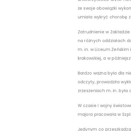
że swoje obowiązki wykon
umiała wykryć chorobę z
Zatrudnienie w Zakładzie
na różnych
oddziałach do
m. in. w Liceum Żeńskim i
krakowskiej, a w później
Bardzo ważna była dla nie
odczyty, prowadziła wyk
zrzeszeniach m. in. była
W czasie I wojny światowe
majora pracowała w Szpi
Jedynym co przeszkadzało