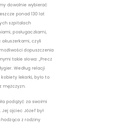
emy dowolnie wybierać
Jeszcze ponad 130 lat
ych szpitalach
niami, posługaczkami,
 akuszerkami, czyli
możliwości dopuszczenia
ymi takie słowa: „Precz
ygier. Według relacji
kobiety lekarki, było to
ez mężczyzn.
wiła podążyć za swoimi
Jej ojciec Józef był
chodząca z rodziny