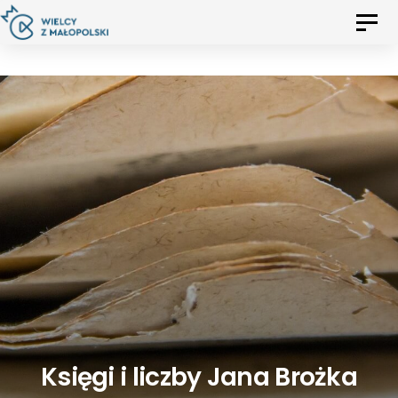
Skip
Skip
Toggl
to
navig
primary
links
navigation
Skip
to
content
Księgi i liczby Jana Brożka