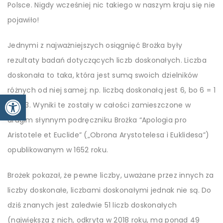
Polsce. Nigdy wcześniej nic takiego w naszym kraju się nie
pojawiło!
Jednymi z najważniejszych osiągnięć Brożka były
rezultaty badań dotyczących liczb doskonałych. Liczba
doskonała to taka, która jest sumą swoich dzielników
różnych od niej samej; np. liczbą doskonałą jest 6, bo 6 = 1
Otwórz pasek narzędzi
+2 + 3. Wyniki te zostały w całości zamieszczone w
drugim słynnym podręczniku Brożka “Apologia pro
Aristotele et Euclide” („Obrona Arystotelesa i Euklidesa”)
opublikowanym w 1652 roku.
Brożek pokazał, że pewne liczby, uważane przez innych za
liczby doskonałe, liczbami doskonałymi jednak nie są. Do
dziś znanych jest zaledwie 51 liczb doskonałych
(największa z nich, odkryta w 2018 roku, ma ponad 49